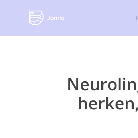
Skip
to
main
content
Neurolin
herken,