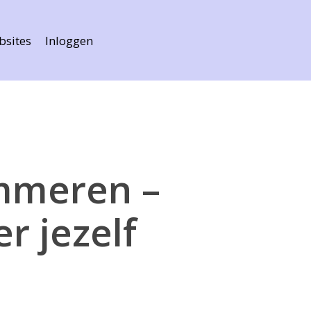
bsites
Inloggen
ammeren –
r jezelf