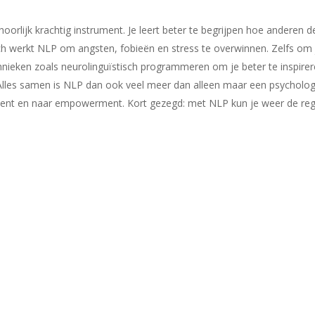
oorlijk krachtig instrument. Je leert beter te begrijpen hoe anderen
 werkt NLP om angsten, fobieën en stress te overwinnen. Zelfs om je
nieken zoals neurolinguïstisch programmeren om je beter te inspirere
 Alles samen is NLP dan ook veel meer dan alleen maar een psychologis
elf bent en naar empowerment. Kort gezegd: met NLP kun je weer de reg