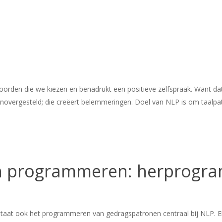
oorden die we kiezen en benadrukt een positieve zelfspraak. Want da
enovergesteld; die creëert belemmeringen. Doel van NLP is om taalpat
ch programmeren: herprogr
n
taat ook het programmeren van gedragspatronen centraal bij NLP. Er 