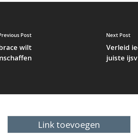
Previous Post
Next Post
brace wilt
Verleid i
nschaffen
juiste ijs
Link toevoegen