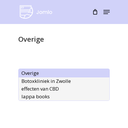
Skip
Menu
to
Close
main
Menu
content
Overige
Overige
Botoxkliniek in Zwolle
effecten van CBD
lappa books