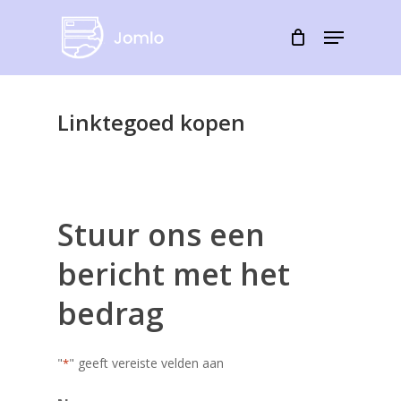
Skip
Menu
to
Close
main
Menu
content
Linktegoed kopen
Stuur ons een
bericht met het
bedrag
"
" geeft vereiste velden aan
*