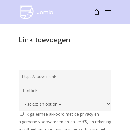
Skip
Menu
to
Close
main
Menu
content
Link toevoegen
Ik ga ermee akkoord met de privacy en
algemene voorwaarden en dat er €5,- in rekening
wordt gebracht op mijn huidige saldo voor het