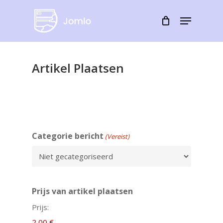
Skip
Menu
to
Close
main
Menu
content
Artikel Plaatsen
Categorie bericht
(Vereist)
Prijs van artikel plaatsen
Prijs: