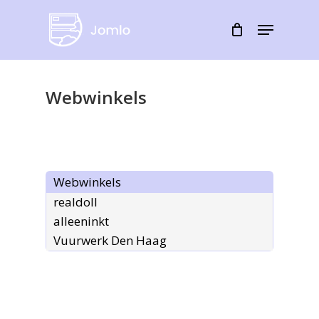
Skip
Menu
to
Close
main
Menu
content
Webwinkels
Webwinkels
realdoll
alleeninkt
Vuurwerk Den Haag